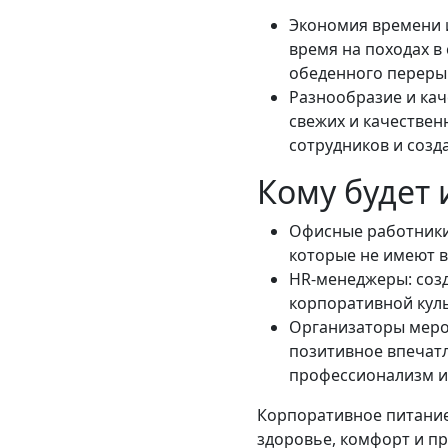
Экономия времени и
время на походах в
обеденного перерыв
Разнообразие и кач
свежих и качествен
сотрудников и созд
Кому будет 
Офисные работники:
которые не имеют 
HR-менеджеры: соз
корпоративной кул
Организаторы меро
позитивное впечатл
профессионализм и 
Корпоративное питание 
здоровье, комфорт и п